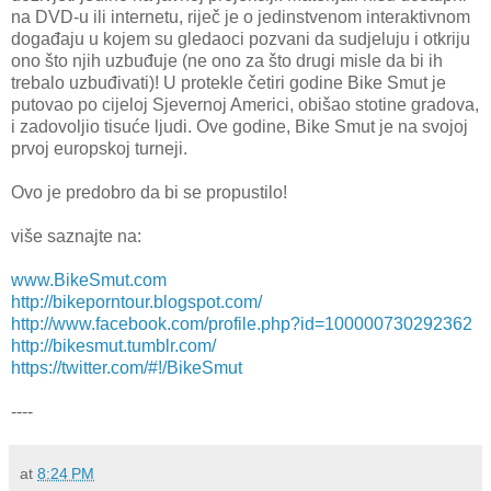
na DVD-u ili internetu, riječ je o jedinstvenom interaktivnom
događaju u kojem su gledaoci pozvani da sudjeluju i otkriju
ono što njih uzbuđuje (ne ono za što drugi misle da bi ih
trebalo uzbuđivati)! U protekle četiri godine Bike Smut je
putovao po cijeloj Sjevernoj Americi, obišao stotine gradova,
i zadovoljio tisuće ljudi. Ove godine, Bike Smut je na svojoj
prvoj europskoj turneji.
Ovo je predobro da bi se propustilo!
više saznajte na:
www.BikeSmut.com
http://bikeporntour.blogspot.com/
http://www.facebook.com/profile.php?id=100000730292362
http://bikesmut.tumblr.com/
https://twitter.com/#!/BikeSmut
----
at
8:24 PM