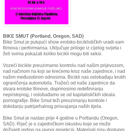
BIKE SMUT (Portland, Oregon, SAD)
Bike Smut je putujući show erotsko-biciklističkih uradi-sam
filmova i performansa. Uključuje priloge iz cijelog svijeta i
želi svima pokazati koliko bicikli mogu biti seksi.
Vozeći bicikle preuzimamo kontrolu nad našim prijevozom,
nad načinom na koji se krećemo kroz naše zajednice, i nad
našim međusobnim odnosima. Bicikli nas oslobađaju krutih
ograničenja automobila. Tražeći od naše zajednice da
stvara erotske filmove, doprinosimo redefiniranju
nepristojnog, i oslobađamo se od kapitalističkih ideala
pornografije. Bike Smut teži preuzimanju kontrole i
dokidanju patrijarhalnog prisvajanja naših tijela.
Bike Smut je nastao prije 4 godine u Portlandu (Oregon,
SAD). Riječ je o zajedničkom iskustvu koje se može
doživjeti jedino na javnoj projekciji. Materijali nisu dostupni