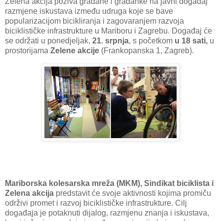
Zelena akcija poziva građane i građanke na javni događaj
razmjene iskustava između udruga koje se bave
popularizacijom bicikliranja i zagovaranjem razvoja
biciklističke infrastrukture u Mariboru i Zagrebu. Događaj će
se održati u ponedjeljak,
21. srpnja
, s početkom
u 18 sati,
u
prostorijama
Zelene akcije
(Frankopanska 1, Zagreb).
Mariborska kolesarska mreža (MKM), Sindikat biciklista i
Zelena akcija
predstavit će svoje aktivnosti kojima promiču
održivi promet i razvoj biciklističke infrastrukture. Cilj
događaja je potaknuti dijalog, razmjenu znanja i iskustava,