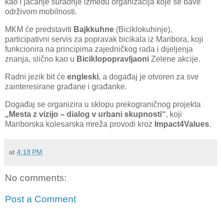
kao i jačanje suradnje između organizacija koje se bave
održivom mobilnosti.
MKM će predstaviti
Bajkkuhne
(Biciklokuhinje),
participativni servis za popravak bicikala iz Maribora, koji
funkcionira na principima zajedničkog rada i dijeljenja
znanja, slično kao u
Biciklopopravljaoni
Zelene akcije.
Radni jezik bit će
engleski
, a događaj je otvoren za sve
zainteresirane građane i građanke.
Događaj se organizira u sklopu prekograničnog projekta
„Mesta z vizijo – dialog v urbani skupnosti“
, koji
Mariborska kolesarska mreža provodi kroz
Impact4Values
.
at
4:18 PM
No comments:
Post a Comment